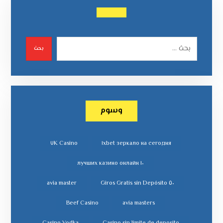
بحث
وسوم
٧K Casino
١xbet зеркало на сегодня
١٠ лучших казино онлайн
avia master
٥٠ Giros Gratis sin Depósito
Beef Casino
avia masters