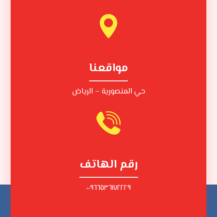
مواقعنا
حي المنصورية – الرياض
رقم الهاتف
٠٠٩٦٦٥٣٦١٧٢٢٢٩