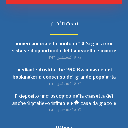
أحدث الأخبار
Si gioca con ٣٧ numeri ancora e la punto di
vista se il opportunita del bancarella e minore
٧ أغسطس ٢٠٢٦
Bwin nasce nel ١٩٩٧ mediante Austria che
bookmaker a consenso del grande popolarita
delle scommesse sportive
٧ أغسطس ٢٠٢٦
Il deposito microscopico nella cassetta del
casa da gioco e �١٠ anche il prelievo infimo e
�٢٠
٧ أغسطس ٢٠٢٦