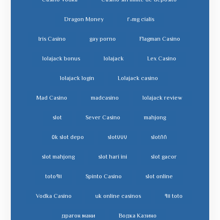
Casino Vodka
Casino sin limite de deposito
Dragon Money
cialis ٢٠mg
Iris Casino
gay porno
Flagman Casino
lolajack bonus
lolajack
Lex Casino
lolajack login
Lolajack casino
Mad Casino
madcasino
lolajack review
slot
Sever Casino
mahjong
slot depo ٥k
slot٧٧٧
slot٨٨
slot mahjong
slot hari ini
slot gacor
toto٩١١
Spinto Casino
slot online
Vodka Casino
uk online casinos
toto ٩١١
драгон мани
Водка Казино