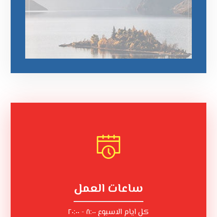
ساعات العمل
كل ايام الاسبوع ٨:٠٠ - ٢٠:٠٠