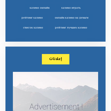
казино онлайн
казино играть
рейтинг казино
онлайн казино на деньги
список казино
рейтинг лучших казино
إعلانات