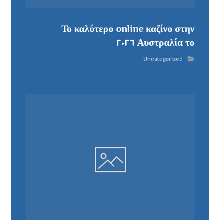
Το καλύτερο online καζίνο στην
Αυστραλία το ٢٠٢٦
Uncategorized