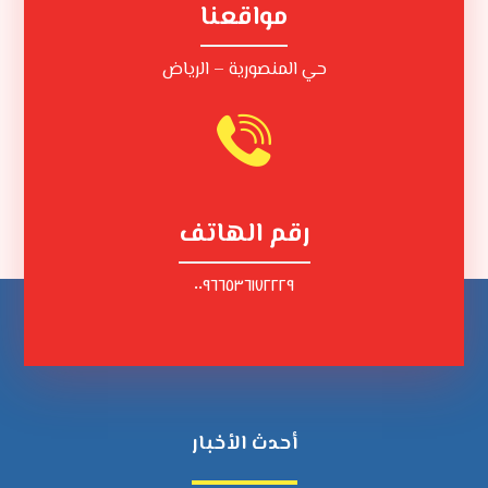
مواقعنا
حي المنصورية – الرياض
رقم الهاتف
٠٠٩٦٦٥٣٦١٧٢٢٢٩
أحدث الأخبار