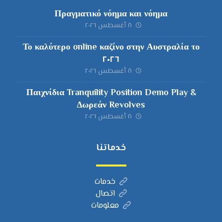
Πραγματικό νόημα και νόημα
٨ أغسطس ٢٠٢٦
Το καλύτερο online καζίνο στην Αυστραλία το
٢٠٢٦
٨ أغسطس ٢٠٢٦
Παιχνίδια Tranquility Position Demo Play &
Δωρεάν Revolves
٨ أغسطس ٢٠٢٦
خدماتنا
خدمات
اتصال
معلومات