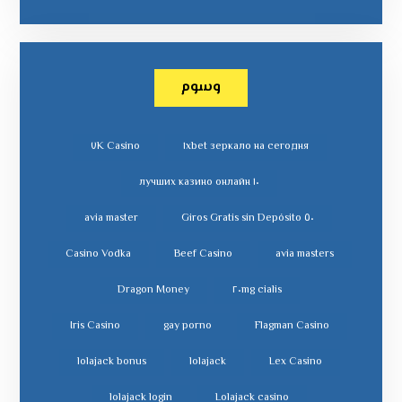
وسوم
٧K Casino
١xbet зеркало на сегодня
١٠ лучших казино онлайн
avia master
٥٠ Giros Gratis sin Depósito
Casino Vodka
Beef Casino
avia masters
Dragon Money
cialis ٢٠mg
Iris Casino
gay porno
Flagman Casino
lolajack bonus
lolajack
Lex Casino
lolajack login
Lolajack casino