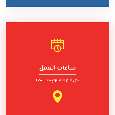
ساعات العمل
كل ايام الاسبوع ٨:٠٠ - ٢٠:٠٠