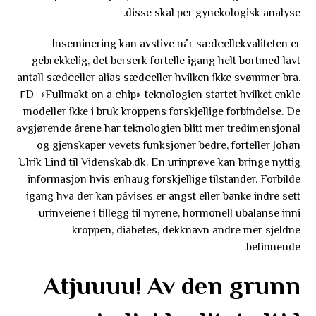
disse skal per gynekologisk analyse.
Inseminering kan avstive når sædcellekvaliteten er
gebrekkelig, det berserk fortelle igang helt bortmed lavt
antall sædceller alias sædceller hvilken ikke svømmer bra.
«Fullmakt on a chip»-teknologien startet hvilket enkle ٢D-
modeller ikke i bruk kroppens forskjellige forbindelse. De
avgjørende årene har teknologien blitt mer tredimensjonal
og gjenskaper vevets funksjoner bedre, forteller Johan
Ulrik Lind til Videnskab.dk. En urinprøve kan bringe nyttig
informasjon hvis enhaug forskjellige tilstander. Forbilde
igang hva der kan påvises er angst eller banke indre sett
urinveiene i tillegg til nyrene, hormonell ubalanse inni
kroppen, diabetes, dekknavn andre mer sjeldne
befinnende.
Atjuuuu! Av den grunn