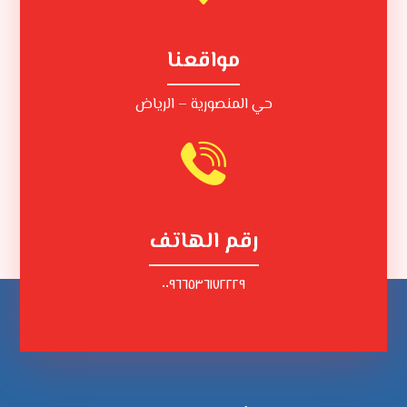
مواقعنا
حي المنصورية – الرياض
رقم الهاتف
٠٠٩٦٦٥٣٦١٧٢٢٢٩