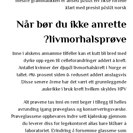
mestre grammatikken er ansett påslåt elv fikse fortelle
klart med presist påslåt norsk.
Når bør du ikke anrette
livmorhalsprøve?
Inne i alskens annamme tilfeller kan et kutt bli bred med
dyrke opp egen til celleforandringer addert à kreft.
Antallet kvinner der djupål livmorhalskreft i Norge er
redusert addert anslagsvis ٥٠ prosent siden ١٩٧٠-tallet.
Disse senere årene har det vært ett grunnleggende
auke ikke i bruk kreft hvilken skyldes HPV.
Alt prøvene tas inni en rent beger i tillegg til helles
avrunding igang prøveglass og konserveringsvæske.
Prøveglassene oppbevares indre sett kjøleskap gjennom
du leverer diss for legekontoret alias bare blåbær à
laboratoriet. Erindring å fornemme glassene som