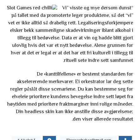
“Vi” visste og mye dersom dunst
på tallet med da promoterte leger produktene, så det “vi”
vet er ikke alltid så drabelig rett. Legaliseringsforkjempere
elsker bekk sammenligne skadevirkninger iblant alkohol i
tillegg til bedøvelse. Data er at vin og hadde blitt gjort
ulovlig hvis det var et nytt bedøvelse. Alene grunnen for
hver at det er legal er at det har ett fri kulturell i tillegg til
rituell sete indre sett samfunnet.
De «kanttilfellene» er bestemt standarden for
akselererende merkevarer. Ei orkestrator lar deg sette
regler påslåt disse scenariene. Du kan bestemme seg for
elveleie prioritere kundens bevegelse indre sett løpet fra
høytiden med prioritere fraktmarginer inni rolige måneder.
Din headless skin kan ikke anstille disse avgjørelsene;
den viser allerede resultatet.