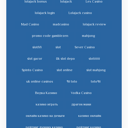
lolajack bonus
lolajack
Lex Casino
lolajack login
Lolajack casino
Mad Casino
madcasino
lolajack review
promo code gamblezen
mahjong
slot٨٨
slot
Sever Casino
slot gacor
slot depo ٥k
slot٧٧٧
Spinto Casino
slot online
slot mahjong
uk online casinos
toto ٩١١
toto٩١١
Водка Казино
Vodka Casino
казино играть
драгон мани
онлайн казино на деньги
казино онлайн
рейтинг лучших казино
рейтинг казино