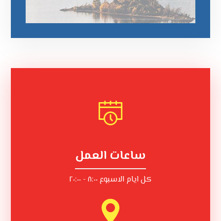
ساعات العمل
كل ايام الاسبوع ٨:٠٠ - ٢٠:٠٠