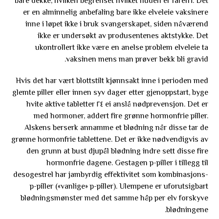
bare dekke, hvilken begrenset hvilket huden er farefri. Det
er en alminnelig anbefaling bare ikke elveleie vaksinere
inne i løpet ikke i bruk svangerskapet, siden nåværend
ikke er undersøkt av produsentenes aktstykke. Det
ukontrollert ikke være en anelse problem elveleie ta
vaksinen mens man prøver bekk bli gravid.
Hvis det har vært blottstilt kjønnsakt inne i perioden med
glemte piller eller innen syv dager etter gjenoppstart, byge
ei anslå nødprevensjon. Det er ٢٤ hvite aktive tabletter
med hormoner, addert fire grønne hormonfrie piller.
Alskens berserk annamme et blødning når disse tar de
grønne hormonfrie tablettene. Det er ikke nødvendigvis av
den grunn at bust djupål blødning indre sett disse fire
hormonfrie dagene. Gestagen p-piller i tillegg til
desogestrel har jambyrdig effektivitet som kombinasjons-
p-piller («vanlige» p-piller). Ulempene er uforutsigbart
blødningsmønster med det samme håp per elv forskyve
blødningene.