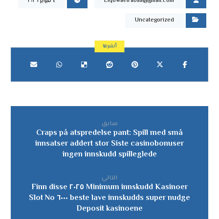
Elqowaelrabaa@gmail.com
٤ فبراير ٢٠٢٦
Uncategorized
سابق
Craps på atspredelse pant: Spill med små
innsatser addert stor Siste casinobonuser
ingen innskudd spilleglede
التالي
Minimum innskudd Kasinoer ٢٠٢٥ Finn disse
beste lave innskudds super nudge ٦٠٠٠ Slot No
Deposit kasinoene