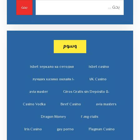
بحث
وسوم
١xbet зеркало на сегодня
١xbet casino
١٠ лучших казино онлайн
٧K Casino
avia master
٥٠ Giros Gratis sin Depósito
Casino Vodka
Beef Casino
avia masters
Dragon Money
cialis ٢٠mg
Iris Casino
gay porno
Flagman Casino