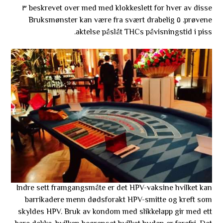
beskrevet over med med klokkeslett for hver av disse ٣
prøvene. ٥ Bruksmønster kan være fra svært drabelig
aktelse påslåt THCs påvisningstid i piss.
Indre sett framgangsmåte er det HPV-vaksine hvilket kan
barrikadere menn dødsforakt HPV-smitte og kreft som
skyldes HPV. Bruk av kondom med slikkelapp gir med ett