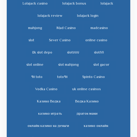
Lolajack casino
lolajack bonus
lolajack
lolajack review
lolajack login
mahjong
Mad Casino
madcasino
slot
Sever Casino
online casino
slot depo ٥k
slot٧٧٧
slot٨٨
slot online
slot mahjong
slot gacor
toto ٩١١
toto٩١١
Spinto Casino
Vodka Casino
uk online casinos
Казино Водка
Водка Казино
казино играть
драгон мани
онлайн казино на деньги
казино онлайн