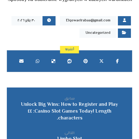
Elqowaelrabaa@gmail.com
٣٠ يناير ٢٠٢٦
Uncategorized
سابق
Unlock Big Wins: How to Register and Play
Casino Slot Games Today! Length: ٤٤
characters.
التالي