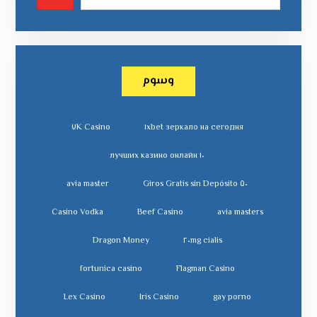
وسوم
٧K Casino
١xbet зеркало на сегодня
١٠ лучших казино онлайн
avia master
٥٠ Giros Gratis sin Depósito
Casino Vodka
Beef Casino
avia masters
Dragon Money
cialis ٢٠mg
fortunica casino
Flagman Casino
Lex Casino
Iris Casino
gay porno