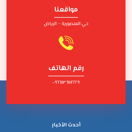
مواقعنا
حي المنصورية – الرياض
رقم الهاتف
٠٠٩٦٦٥٣٦١٧٢٢٢٩
أحدث الأخبار