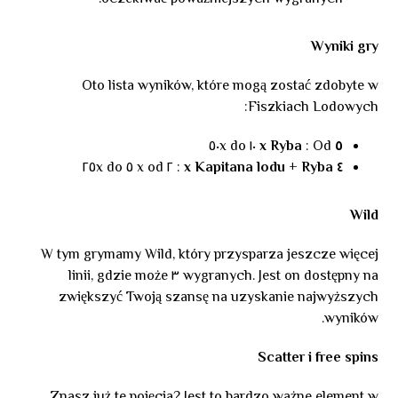
Wyniki gry
Oto lista wyników, które mogą zostać zdobyte w
Fiszkiach Lodowych:
: Od ١٠ do ٥٠x
٥ x Ryba
: ٢ x od ٥ do ٢٥x
٤ x Kapitana lodu + Ryba
Wild
W tym grymamy Wild, który przysparza jeszcze więcej
wygranych. Jest on dostępny na ٣ linii, gdzie może
zwiększyć Twoją szansę na uzyskanie najwyższych
wyników.
Scatter i free spins
Znasz już te pojęcia? Jest to bardzo ważne element w