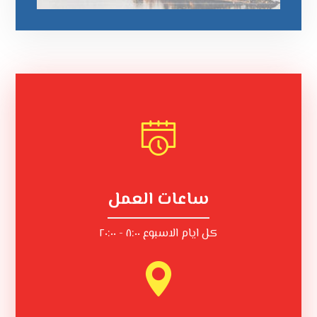
ساعات العمل
كل ايام الاسبوع ٨:٠٠ - ٢٠:٠٠