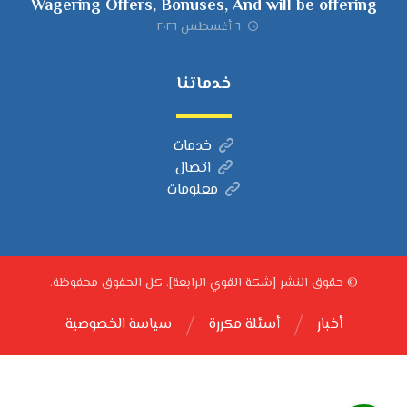
Wagering Offers, Bonuses, And will be offering
٦ أغسطس ٢٠٢٦
خدماتنا
خدمات
اتصال
معلومات
© حقوق النشر [شكة القوي الرابعة]. كل الحقوق محفوظة.
أخبار
أسئلة مكررة
سياسة الخصوصية