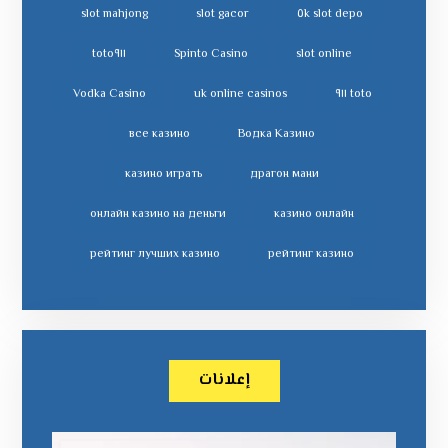
slot mahjong
slot gacor
slot depo ٥k
toto٩١١
Spinto Casino
slot online
Vodka Casino
uk online casinos
toto ٩١١
все казино
Водка Казино
казино играть
драгон мани
онлайн казино на деньги
казино онлайн
рейтинг лучших казино
рейтинг казино
إعلانات