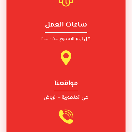
ساعات العمل
كل ايام الاسبوع ٨:٠٠ - ٢٠:٠٠
مواقعنا
حي المنصورية – الرياض