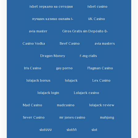
١xbet зеркало на сегодня
١xbet casino
١٠ лучших казино онлайн
٧K Casino
avia master
٥٠ Giros Gratis sin Depósito
Casino Vodka
Beef Casino
avia masters
Dragon Money
cialis ٢٠mg
Iris Casino
gay porno
Flagman Casino
lolajack bonus
lolajack
Lex Casino
lolajack login
Lolajack casino
Mad Casino
madcasino
lolajack review
Sever Casino
mr jones casino
mahjong
slot٧٧٧
slot٨٨
slot