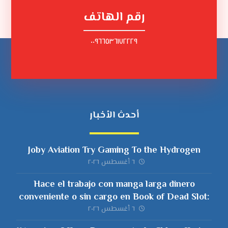
رقم الهاتف
٠٠٩٦٦٥٣٦١٧٢٢٢٩
أحدث الأخبار
Joby Aviation Try Gaming To the Hydrogen
٦ أغسطس ٢٠٢٦
Hace el trabajo con manga larga dinero
conveniente o sin cargo en Book of Dead Slot:
powbet aplicación algún slot gran
٦ أغسطس ٢٠٢٦