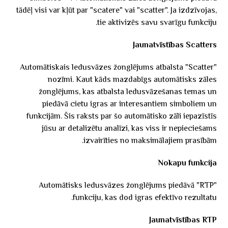
tādēļ visi var kļūt par "scatere" vai "scatter". Ja izdzīvojas,
tie aktivizēs savu svarīgu funkciju.
Jaunatvīstības Scatters
Automātiskais ledusvāzes žonglējums atbalsta "Scatter"
nozīmi. Kaut kāds mazdabīgs automātisks zāles
žonglējums, kas atbalsta ledusvāzešanas temas un
piedāvā cietu igras ar interesantiem simboliem un
funkcijām. Šis raksts par šo automātisko zāli iepazīstīs
jūsu ar detalizētu analīzi, kas viss ir nepieciešams
izvairīties no maksimālajiem prasībām.
Nokapu funkcija
Automātisks ledusvāzes žonglējums piedāvā "RTP"
funkciju, kas dod igras efektīvo rezultatu.
Jaunatvīstības RTP