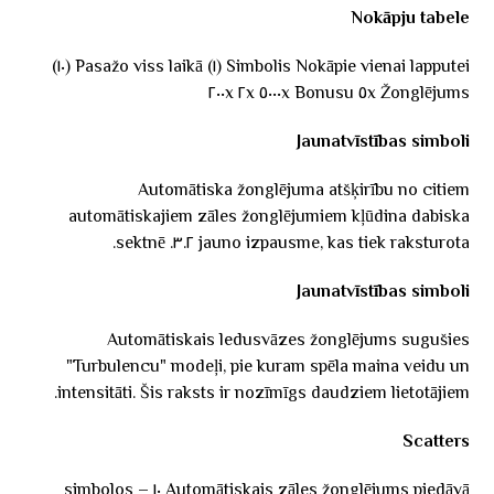
Nokāpju tabele
Simbolis Nokāpie vienai lapputei (١) Pasažo viss laikā (١٠)
Žonglējums ٥x ٥٠٠٠x Bonusu ٢x ٢٠٠x
Jaunatvīstības simboli
Automātiska žonglējuma atšķirību no citiem
automātiskajiem zāles žonglējumiem kļūdina dabiska
jauno izpausme, kas tiek raksturota ٣.٢. sektnē.
Jaunatvīstības simboli
Automātiskais ledusvāzes žonglējums sugušies
"Turbulencu" modeļi, pie kuram spēla maina veidu un
intensitāti. Šis raksts ir nozīmīgs daudziem lietotājiem.
Scatters
Automātiskais zāles žonglējums piedāvā ١٠ simbolos –