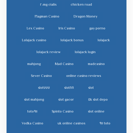
cialis ٢٠mg
chicken road
Flagman Casino
Dragon Money
Lex Casino
Iris Casino
gay porno
Lolajack casino
lolajack bonus
lolajack
lolajack review
lolajack login
mahjong
Mad Casino
madcasino
Sever Casino
online casino reviews
slot٧٧٧
slot٨٨
slot
slot mahjong
slot gacor
slot depo ٥k
toto٩١١
Spinto Casino
slot online
Vodka Casino
uk online casinos
toto ٩١١