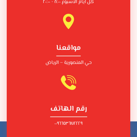
كل ايام الاسبوع ٨:٠٠ - ٢٠:٠٠
مواقعنا
حي المنصورية – الرياض
رقم الهاتف
٠٠٩٦٦٥٣٦١٧٢٢٢٩