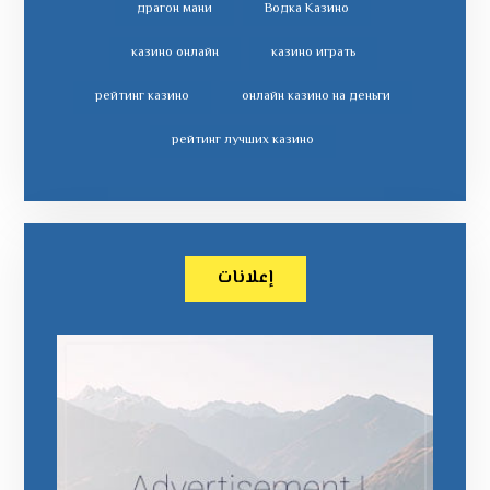
драгон мани
Водка Казино
казино онлайн
казино играть
рейтинг казино
онлайн казино на деньги
рейтинг лучших казино
إعلانات