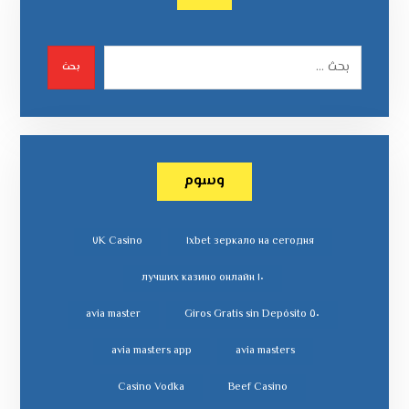
بحث
وسوم
٧K Casino
١xbet зеркало на сегодня
١٠ лучших казино онлайн
avia master
٥٠ Giros Gratis sin Depósito
avia masters app
avia masters
Casino Vodka
Beef Casino