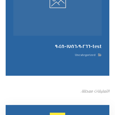
test-١٧٨٦٠٩٠٢٦٦-٩٠٤٨
Uncategorized
التعليقات معطلة.