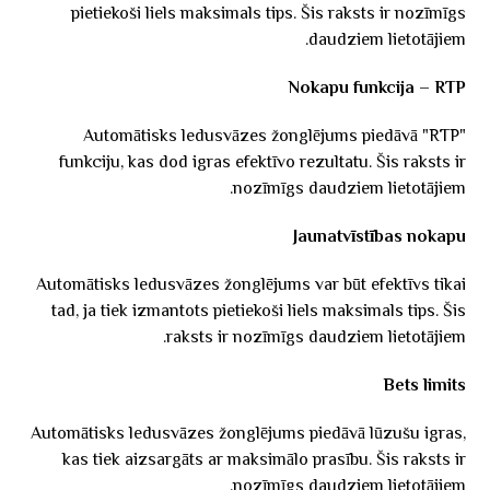
pietiekoši liels maksimals tips. Šis raksts ir nozīmīgs
daudziem lietotājiem.
Nokapu funkcija – RTP
Automātisks ledusvāzes žonglējums piedāvā "RTP"
funkciju, kas dod igras efektīvo rezultatu. Šis raksts ir
nozīmīgs daudziem lietotājiem.
Jaunatvīstības nokapu
Automātisks ledusvāzes žonglējums var būt efektīvs tikai
tad, ja tiek izmantots pietiekoši liels maksimals tips. Šis
raksts ir nozīmīgs daudziem lietotājiem.
Bets limits
Automātisks ledusvāzes žonglējums piedāvā lūzušu igras,
kas tiek aizsargāts ar maksimālo prasību. Šis raksts ir
nozīmīgs daudziem lietotājiem.