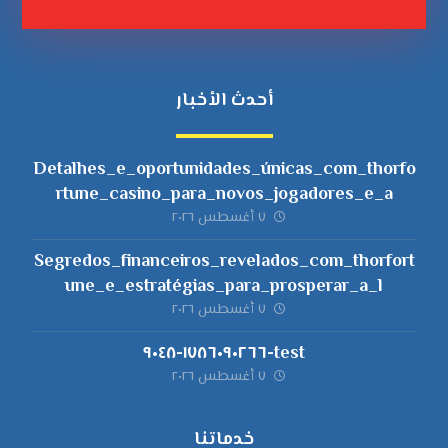
أحدث الأخبار
Detalhes_e_oportunidades_únicas_com_thorfo
rtune_casino_para_novos_jogadores_e_a
٧ أغسطس ٢٠٢٦
Segredos_financeiros_revelados_com_thorfort
une_e_estratégias_para_prosperar_a_l
٧ أغسطس ٢٠٢٦
test-١٧٨٦٠٩٠٢٦٦-٩٠٤٨
٧ أغسطس ٢٠٢٦
خدماتنا