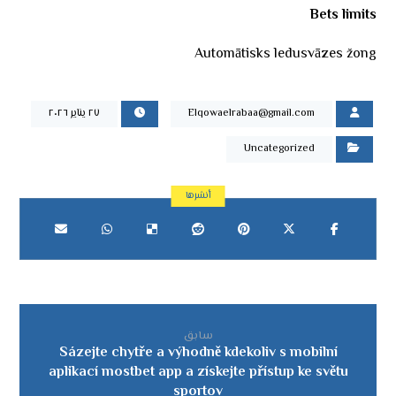
Bets limits
Automātisks ledusvāzes žong
Elqowaelrabaa@gmail.com
٢٧ يناير ٢٠٢٦
Uncategorized
سابق
Sázejte chytře a výhodně kdekoliv s mobilní
aplikací mostbet app a získejte přístup ke světu
sportov