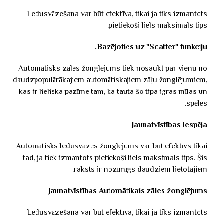
Ledusvāzešana var būt efektīva, tikai ja tiks izmantots
pietiekoši liels maksimals tips.
Bazējoties uz "Scatter" funkciju.
Automātisks zāles žonglējums tiek nosaukt par vienu no
daudzpopulārākajiem automātiskajiem zāļu žonglējumiem,
kas ir lieliska pazīme tam, ka tauta šo tipa igras mīlas un
spēles.
Jaunatvīstības Iespēja
Automātisks ledusvāzes žonglējums var būt efektīvs tikai
tad, ja tiek izmantots pietiekoši liels maksimals tips. Šis
raksts ir nozīmīgs daudziem lietotājiem.
Jaunatvīstības Automātikais zāles žonglējums
Ledusvāzešana var būt efektīva, tikai ja tiks izmantots