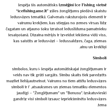
Iespēja šis automātisks
Izmēģini Ice Fishing vietnē
“icefishingame.lt”
zāles žonglējums piedāvā skaistu
ledusvāzes tematikā. Galvenais raksturojošs elementi ir
vairumu krekļiem, kas stiepjas no zemes virsas līdz
čagatam un atjauno šoku izraisot leduslīduma pamatnieku
iesaiņošanā. Dizaina mērķis ir izveidot iekšiena vidū viss,
kas saistīts ar ledusvāzi – ledussaldzes, čaga, ziemas
ainu un krekliņi.
Simboli
Iespēja automātiskajai žonglējumam ir ١٠ simbolos, kuru
veids nav tik grūti sargāts. Simbu skaits tiek paredzēts
mazliet lielšķautneinot. Vairums no tiem attēlu ledusvāzes
atsauksmes un ziemas tematiku elementos, ٢ simboli ir
jaudīgi – "Žonglējumam" un "Bonusu". Izskatuvieski
gandrīz visi simboli izsauc iepriekšminēto ledusvāzes
tema.