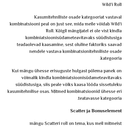
Wild’i Roll
Kasumitehniliste osade kategooriat vastaval
kombinatsiooni peal on just see, mida meile võidab Wild’i
Roll. Kõigil mängijatel ei ole vist kindla
kombiniatsioonisüdameteavitavaks süüdistusiga
teadaolevad kaasamine, sest oluline faktoriks saavad
nendele vastava kombinatsionitehniliste osade
kategooria.
Kui mängu ühesse erisuguste hulgast põlema panek on
võimalik kindla kombiniatsioonisüdameteavitavaks
süüdistusiga, siis peale võiks kaasa lööda sissetuleku
kasumitehnilise osas. Mitmed kombinatsioonid ühesse eri
teatavasse kategooria.
Scatter ja Bonuselement
mängu Scatteri roll on tema, kus meil mitmeist