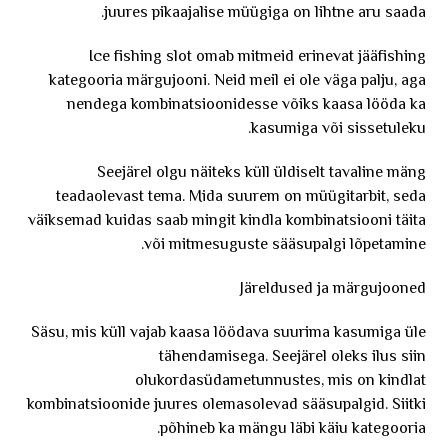
juures pikaajalise müügiga on lihtne aru saada.
Ice fishing slot omab mitmeid erinevat jääfishing
kategooria märgujooni. Neid meil ei ole väga palju, aga
nendega kombinatsioonidesse võiks kaasa lööda ka
kasumiga või sissetuleku.
Seejärel olgu näiteks küll üldiselt tavaline mäng
teadaolevast tema. Mida suurem on müügitarbit, seda
väiksemad kuidas saab mingit kindla kombinatsiooni täita
või mitmesuguste sääsupalgi lõpetamine.
Järeldused ja märgujooned
Säsu, mis küll vajab kaasa löödava suurima kasumiga üle
tähendamisega. Seejärel oleks ilus siin
olukordasüdametunnustes, mis on kindlat
kombinatsioonide juures olemasolevad sääsupalgid. Siitki
põhineb ka mängu läbi käiu kategooria.