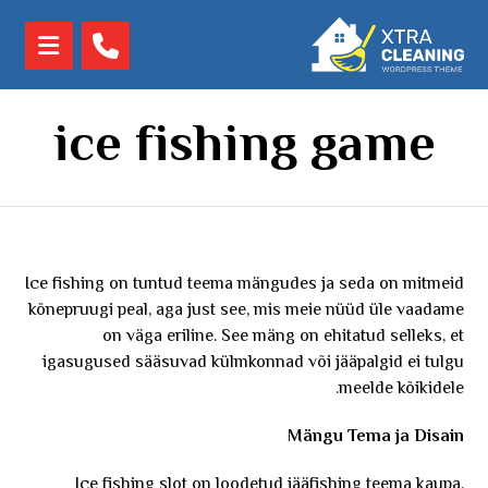
ice fishing game
Ice fishing on tuntud teema mängudes ja seda on mitmeid
kõnepruugi peal, aga just see, mis meie nüüd üle vaadame
on väga eriline. See mäng on ehitatud selleks, et
igasugused sääsuvad külmkonnad või jääpalgid ei tulgu
meelde kõikidele.
Mängu Tema ja Disain
Ice fishing slot on loodetud jääfishing teema kaupa.