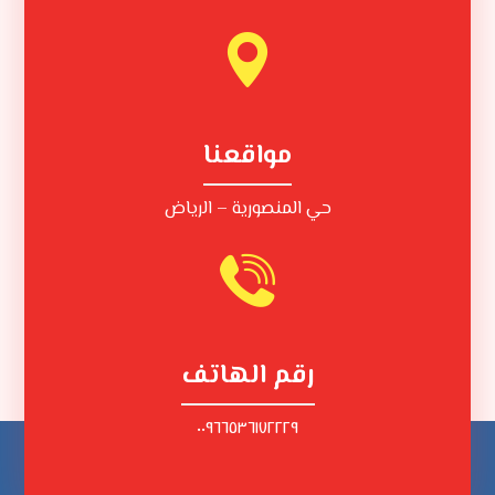
مواقعنا
حي المنصورية – الرياض
رقم الهاتف
٠٠٩٦٦٥٣٦١٧٢٢٢٩