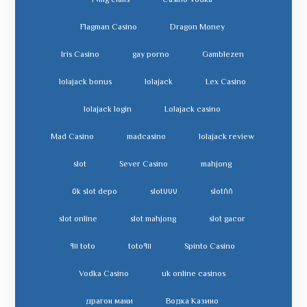
cialis ٢٠mg
Casino Vodka
Flagman Casino
Dragon Money
Iris Casino
gay porno
Gamblezen
lolajack bonus
lolajack
Lex Casino
lolajack login
Lolajack casino
Mad Casino
madcasino
lolajack review
slot
Sever Casino
mahjong
slot depo ٥k
slot٧٧٧
slot٨٨
slot online
slot mahjong
slot gacor
toto ٩١١
toto٩١١
Spinto Casino
Vodka Casino
uk online casinos
драгон мани
Водка Казино