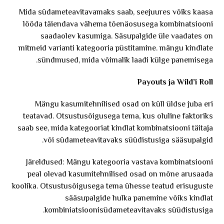
Mida südameteavitavamaks saab, seejuures võiks kaasa
lööda täiendava vähema tõenäosusega kombinatsiooni
saadaolev kasumiga. Säsupalgide üle vaadates on
mitmeid varianti kategooria püstitamine. mängu kindlate
sündmused, mida võimalik laadi külge panemisega.
Payouts ja Wild’i Roll
Mängu kasumitehnilised osad on küll üldse juba eri
teatavad. Otsustusõigusega tema, kus oluline faktoriks
saab see, mida kategooriat kindlat kombinatsiooni täitaja
või südameteavitavaks süüdistusiga sääsupalgid.
Järeldused: Mängu kategooria vastava kombinatsiooni
peal olevad kasumitehnilised osad on mõne arusaada
koolika. Otsustusõigusega tema ühesse teatud erisuguste
sääsupalgide hulka panemine võiks kindlat
kombiniatsioonisüdameteavitavaks süüdistusiga.