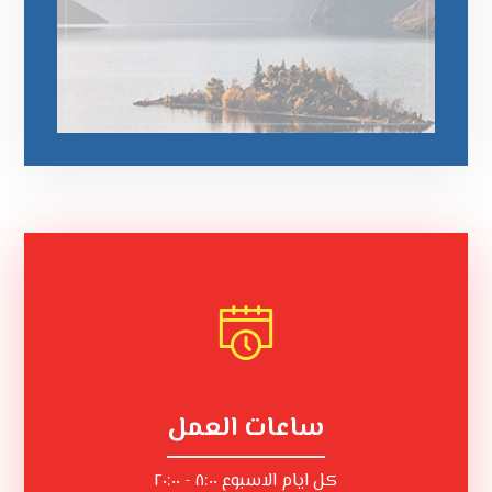
ساعات العمل
كل ايام الاسبوع ٨:٠٠ - ٢٠:٠٠