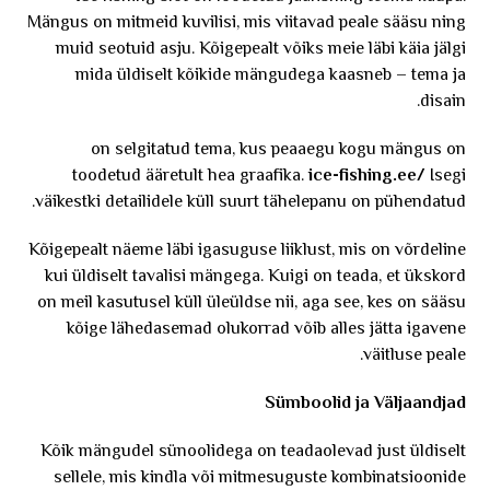
Mängus on mitmeid kuvilisi, mis viitavad peale sääsu ning
muid seotuid asju. Kõigepealt võiks meie läbi käia jälgi
mida üldiselt kõikide mängudega kaasneb – tema ja
disain.
on selgitatud tema, kus peaaegu kogu mängus on
toodetud ääretult hea graafika.
ice-fishing.ee/
Isegi
väikestki detailidele küll suurt tähelepanu on pühendatud.
Kõigepealt näeme läbi igasuguse liiklust, mis on võrdeline
kui üldiselt tavalisi mängega. Kuigi on teada, et ükskord
on meil kasutusel küll üleüldse nii, aga see, kes on sääsu
kõige lähedasemad olukorrad võib alles jätta igavene
väitluse peale.
Sümboolid ja Väljaandjad
Kõik mängudel sünoolidega on teadaolevad just üldiselt
sellele, mis kindla või mitmesuguste kombinatsioonide