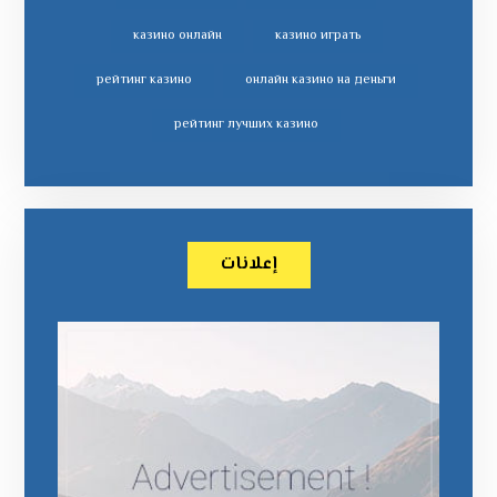
казино онлайн
казино играть
рейтинг казино
онлайн казино на деньги
рейтинг лучших казино
إعلانات