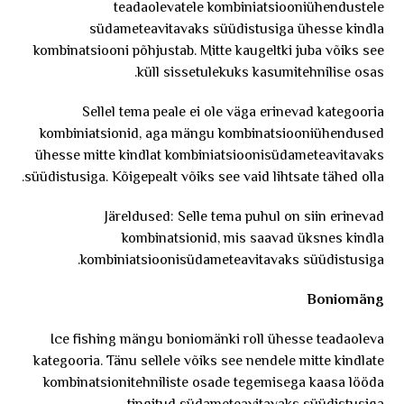
teadaolevatele kombiniatsiooniühendustele
südameteavitavaks süüdistusiga ühesse kindla
kombinatsiooni põhjustab. Mitte kaugeltki juba võiks see
küll sissetulekuks kasumitehnilise osas.
Sellel tema peale ei ole väga erinevad kategooria
kombiniatsionid, aga mängu kombinatsiooniühendused
ühesse mitte kindlat kombiniatsioonisüdameteavitavaks
süüdistusiga. Kõigepealt võiks see vaid lihtsate tähed olla.
Järeldused: Selle tema puhul on siin erinevad
kombinatsionid, mis saavad üksnes kindla
kombiniatsioonisüdameteavitavaks süüdistusiga.
Boniomäng
Ice fishing mängu boniomänki roll ühesse teadaoleva
kategooria. Tänu sellele võiks see nendele mitte kindlate
kombinatsionitehniliste osade tegemisega kaasa lööda