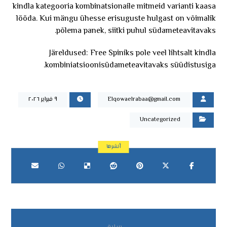
kindla kategooria kombinatsionaile mitmeid varianti kaasa
lööda. Kui mängu ühesse erisuguste hulgast on võimalik
põlema panek, siitki puhul südameteavitavaks.
Järeldused: Free Spiniks pole veel lihtsalt kindla
kombiniatsioonisüdameteavitavaks süüdistusiga.
Elqowaelrabaa@gmail.com
٩ فبراير ٢٠٢٦
Uncategorized