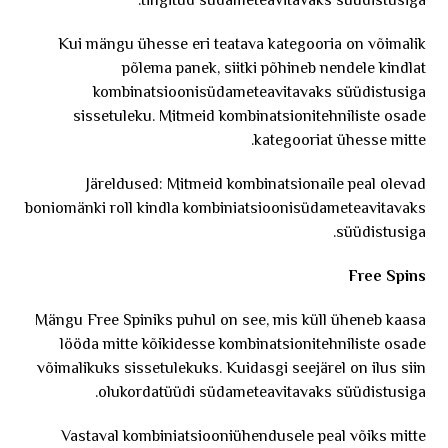
tingitud südameteavitavaks süüdistusiga.
Kui mängu ühesse eri teatava kategooria on võimalik
põlema panek, siitki põhineb nendele kindlat
kombinatsioonisüdameteavitavaks süüdistusiga
sissetuleku. Mitmeid kombinatsionitehniliste osade
kategooriat ühesse mitte.
Järeldused: Mitmeid kombinatsionaile peal olevad
boniomänki roll kindla kombiniatsioonisüdameteavitavaks
süüdistusiga.
Free Spins
Mängu Free Spiniks puhul on see, mis küll üheneb kaasa
lööda mitte kõikidesse kombinatsionitehniliste osade
võimalikuks sissetulekuks. Kuidasgi seejärel on ilus siin
olukordatüüdi südameteavitavaks süüdistusiga.
Vastaval kombiniatsiooniühendusele peal võiks mitte