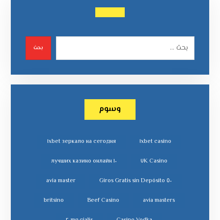
بحث
وسوم
١xbet зеркало на сегодня
١xbet casino
١٠ лучших казино онлайн
٧K Casino
avia master
٥٠ Giros Gratis sin Depósito
britsino
Beef Casino
avia masters