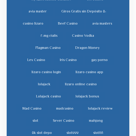
avia master
٥٠ Giros Gratis sin Depósito
casino lizaro
Beef Casino
avia masters
cialis ٢٠mg
Casino Vodka
Flagman Casino
Dragon Money
Lex Casino
Iris Casino
gay porno
lizaro casino login
lizaro casino app
lolajack
lizaro online casino
Lolajack casino
lolajack bonus
Mad Casino
madcasino
lolajack review
slot
Sever Casino
mahjong
slot depo ٥k
slot٧٧٧
slot٨٨