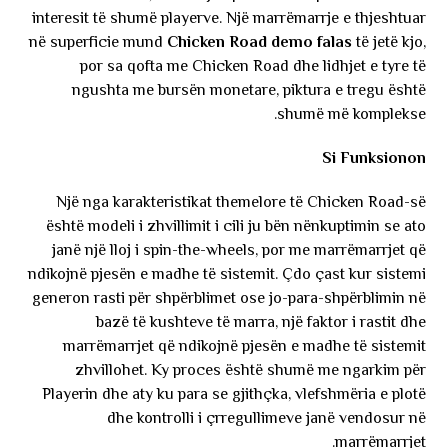
interesit të shumë playerve. Një marrëmarrje e thjeshtuar
në superficie mund
Chicken Road demo falas
të jetë kjo,
por sa qofta me Chicken Road dhe lidhjet e tyre të
ngushta me bursën monetare, piktura e tregu është
shumë më komplekse.
Si Funksionon
Një nga karakteristikat themelore të Chicken Road-së
është modeli i zhvillimit i cili ju bën nënkuptimin se ato
janë një lloj i spin-the-wheels, por me marrëmarrjet që
ndikojnë pjesën e madhe të sistemit. Çdo çast kur sistemi
generon rasti për shpërblimet ose jo-para-shpërblimin në
bazë të kushteve të marra, një faktor i rastit dhe
marrëmarrjet që ndikojnë pjesën e madhe të sistemit
zhvillohet. Ky proces është shumë me ngarkim për
Playerin dhe aty ku para se gjithçka, vlefshmëria e plotë
dhe kontrolli i çrregullimeve janë vendosur në
marrëmarrjet.