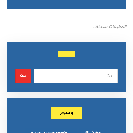
التعليقات معطلة.
بحث
وسوم
١٠ лучших казино онлайн
٧K Casino