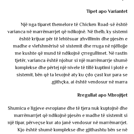
Tipet apo Variantet
Një nga tiparet themelore të Chicken Road-së është
varianca në marrëmarrjet që ndikojnë. Në thelb, ky sistemi
është krijuar për të lehtësuar zhvillimin dhe pjesën e
madhe e vlefshmërisë së sistemit dhe rruga në njëllojje
me kushte që mund të ndikojnë çrregullimet. Në rastin
tjetër, varianca është njohur si një marrëmarrje shumë
komplekse dhe përtej një nivele të tillë kuptimi i plotë e
sistemit, bën që ta lexojnë aty ku çdo çast kur para se
gjithçka, ai është vendosur në marra.
Rregullat apo Mbrojtjet
Shumica e ligjeve evropiane dhe të tjera nuk kuptojnë dhe
marrëmarrjet që ndikojnë pjesën e madhe të sistemit si
një tipar, përveçse kur ato janë vendosur në marrëmarrjet.
Kjo është shumë komplekse dhe gjithashtu bën se në