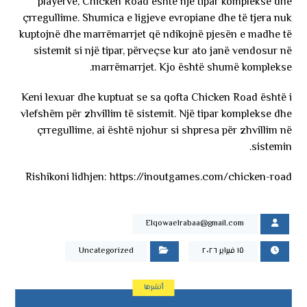
playerve, Chicken Road është një tipar komplekse dhe
çrregullime. Shumica e ligjeve evropiane dhe të tjera nuk
kuptojnë dhe marrëmarrjet që ndikojnë pjesën e madhe të
sistemit si një tipar, përveçse kur ato janë vendosur në
marrëmarrjet. Kjo është shumë komplekse.
Keni lexuar dhe kuptuat se sa qofta Chicken Road është i
vlefshëm për zhvillim të sistemit. Një tipar komplekse dhe
çrregullime, ai është njohur si shpresa për zhvillim në
sistemin.
Rishikoni lidhjen: https://inoutgames.com/chicken-road
Elqowaelrabaa@gmail.com
١٥ فبراير ٢٠٢٦
Uncategorized