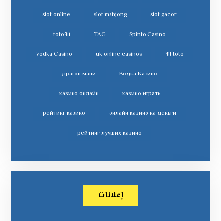
slot online
slot mahjong
slot gacor
toto٩١١
TAG
Spinto Casino
Vodka Casino
uk online casinos
toto ٩١١
драгон мани
Водка Казино
казино онлайн
казино играть
рейтинг казино
онлайн казино на деньги
рейтинг лучших казино
إعلانات