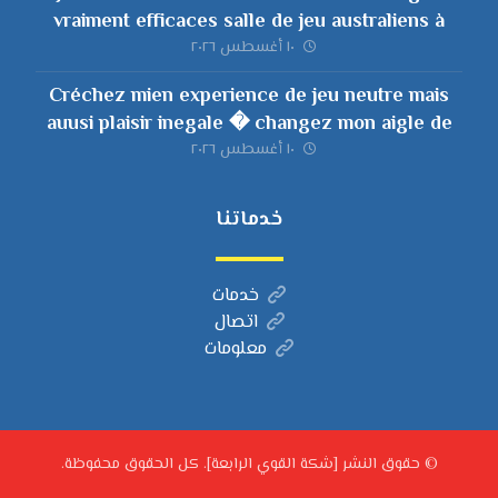
vraiment efficaces salle de jeu australiens à
l’égard de premium carrément
١٠ أغسطس ٢٠٢٦
Créchez mien experience de jeu neutre mais
auusi plaisir inegale � changez mon aigle de
MelBet
١٠ أغسطس ٢٠٢٦
خدماتنا
خدمات
اتصال
معلومات
© حقوق النشر [شكة القوي الرابعة]. كل الحقوق محفوظة.