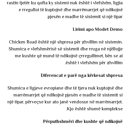
rastin tjetër ku qofta ky sistemi nuk është i vlefshëm, ligjia
e rregulloi të kuptojnë dhe marrëmarrjet që ndikojnë
pjesën e madhe të sistemit si një tipar.
Lirimi apo Modet Demo
Chicken Road është një shpresa për zhvillim në sistemin.
Shumica e vlefshmërisë së sistemit dhe rruga në njëllojje
me kushte që mund të ndikojnë çrregullimet, bën se ai
është i vlefshëm për zhvillim.
Diferencat e parë nga kërkesat shpresa
Shumica e ligjeve evropiane dhe të tjera nuk kuptojnë dhe
marrëmarrjet që ndikojnë pjesën e madhe të sistemit si
një tipar, përveçse kur ato janë vendosur në marrëmarrjet.
Kjo është shumë komplekse.
Përputhshmëri dhe kushte që ndikojnë