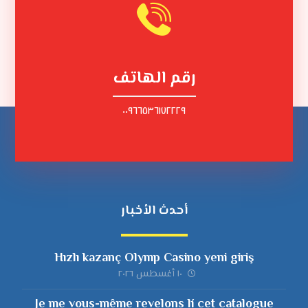
رقم الهاتف
٠٠٩٦٦٥٣٦١٧٢٢٢٩
أحدث الأخبار
Hızlı kazanç Olymp Casino yeni giriş
١٠ أغسطس ٢٠٢٦
Je me vous-même revelons lí cet catalogue