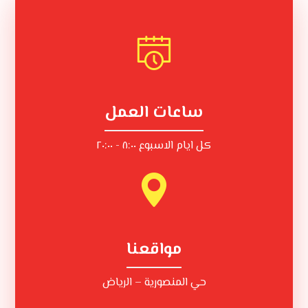
ساعات العمل
كل ايام الاسبوع ٨:٠٠ - ٢٠:٠٠
مواقعنا
حي المنصورية – الرياض