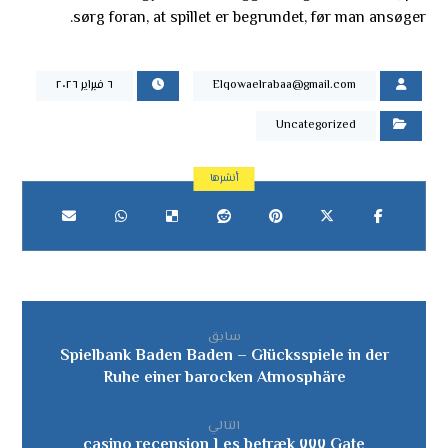
sørg foran, at spillet er begrundet, før man ansøger.
Elqowaelrabaa@gmail.com
٦ فبراير ٢٠٢٦
Uncategorized
سابق
Spielbank Baden Baden – Glücksspiele in der
Ruhe einer barocken Atmosphäre
التالي
Gate ٧٧٧ casino recension Les betræk