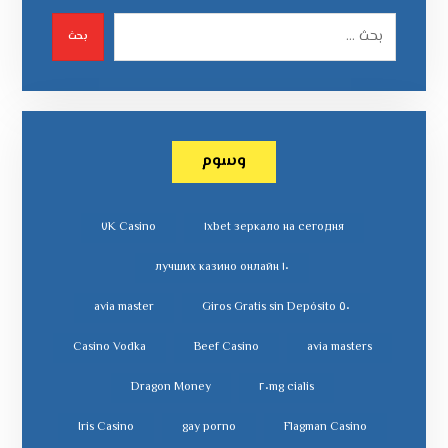
بحث
وسوم
٧K Casino
١xbet зеркало на сегодня
١٠ лучших казино онлайн
avia master
٥٠ Giros Gratis sin Depósito
Casino Vodka
Beef Casino
avia masters
Dragon Money
cialis ٢٠mg
Iris Casino
gay porno
Flagman Casino