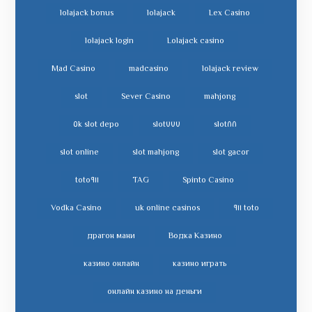
lolajack bonus
lolajack
Lex Casino
lolajack login
Lolajack casino
Mad Casino
madcasino
lolajack review
slot
Sever Casino
mahjong
slot depo ٥k
slot٧٧٧
slot٨٨
slot online
slot mahjong
slot gacor
toto٩١١
TAG
Spinto Casino
Vodka Casino
uk online casinos
toto ٩١١
драгон мани
Водка Казино
казино онлайн
казино играть
онлайн казино на деньги