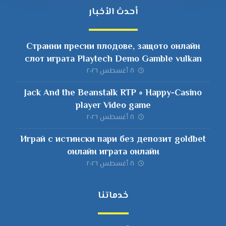
أحدث الأخبار
Странни пресни плодове, защото онлайн
слот играта Playtech Demo Gamble vulkan
spiele теглене на бонус сметка е ١٠٠%
٨ أغسطس ٢٠٢٦
безплатна
Jack And the Beanstalk RTP » Happy-Casino
player Video game
٨ أغسطس ٢٠٢٦
Играй с истински пари без депозит goldbet
онлайн играта онлайн
٨ أغسطس ٢٠٢٦
خدماتنا