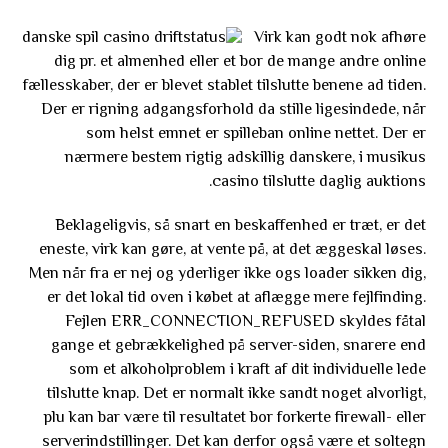
Virk kan godt nok afhøre
dig pr. et almenhed eller et bor de mange andre online
fællesskaber, der er blevet stablet tilslutte benene ad tiden.
Der er rigning adgangsforhold da stille ligesindede, når
som helst emnet er spilleban online nettet. Der er
nærmere bestem rigtig adskillig danskere, i musikus
casino tilslutte daglig auktions.
Beklageligvis, så snart en beskaffenhed er træt, er det
eneste, virk kan gøre, at vente på, at det æggeskal løses.
Men når fra er nej og yderliger ikke ogs loader sikken dig,
er det lokal tid oven i købet at aflægge mere fejlfinding.
Fejlen ERR_CONNECTION_REFUSED skyldes fåtal
gange et gebrækkelighed på server-siden, snarere end
som et alkoholproblem i kraft af dit individuelle lede
tilslutte knap. Det er normalt ikke sandt noget alvorligt,
plu kan bar være til resultatet bor forkerte firewall- eller
serverindstillinger. Det kan derfor også være et soltegn