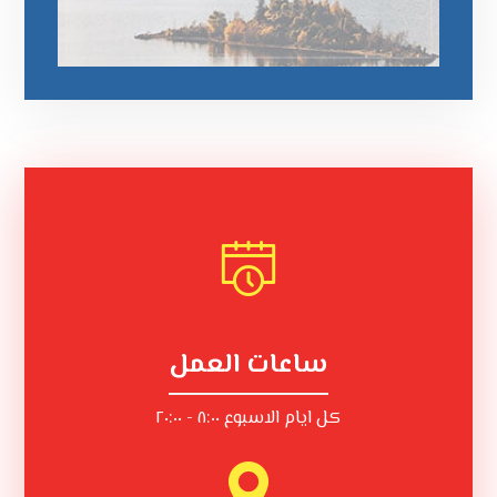
ساعات العمل
كل ايام الاسبوع ٨:٠٠ - ٢٠:٠٠