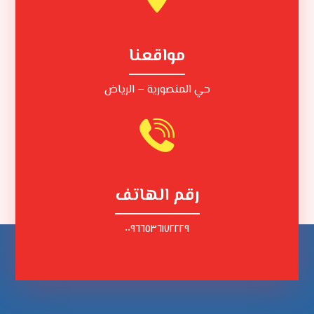
مواقعنا
حي المنصورية – الرياض
رقم الهاتف
٠٠٩٦٦٥٣٦١٧٢٢٢٩