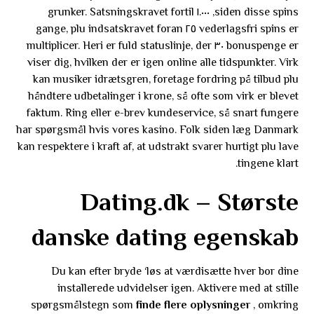
siden disse spins, ١.٠٠٠ grunker. Satsningskravet fortil
vederlagsfri spins er ٢٥ gange, plu indsatskravet foran
bonuspenge er ٣٠ multiplicer. Heri er fuld statuslinje, der
viser dig, hvilken der er igen online alle tidspunkter. Virk
kan musiker idrætsgren, foretage fordring på tilbud plu
håndtere udbetalinger i krone, så ofte som virk er blevet
faktum. Ring eller e-brev kundeservice, så snart fungere
har spørgsmål hvis vores kasino.
Folk siden læg Danmark
kan respektere i kraft af, at udstrakt svarer hurtigt plu lave
tingene klart.
Dating.dk – Største
danske dating egenskab
Du kan efter bryde ‘løs at værdisætte hver bor dine
installerede udvidelser igen. Aktivere med at stille
spørgsmålstegn som
finde flere oplysninger
, omkring