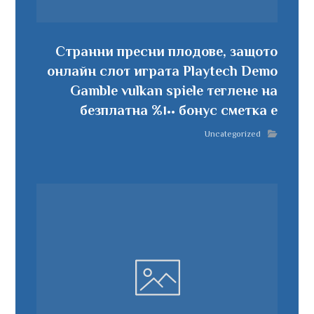
Странни пресни плодове, защото
онлайн слот играта Playtech Demo
Gamble vulkan spiele теглене на
бонус сметка е ١٠٠% безплатна
Uncategorized