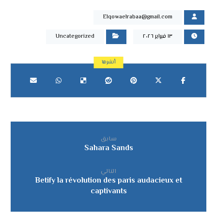
Elqowaelrabaa@gmail.com
١٣ فبراير ٢٠٢٦
Uncategorized
سابق
Sahara Sands
التالي
Betify la révolution des paris audacieux et
captivants