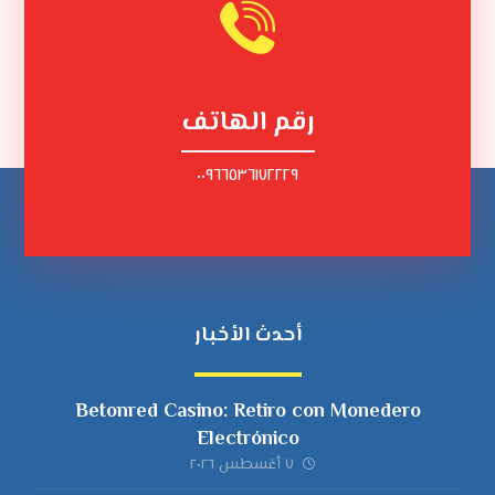
رقم الهاتف
٠٠٩٦٦٥٣٦١٧٢٢٢٩
أحدث الأخبار
Betonred Casino: Retiro con Monedero
Electrónico
٧ أغسطس ٢٠٢٦