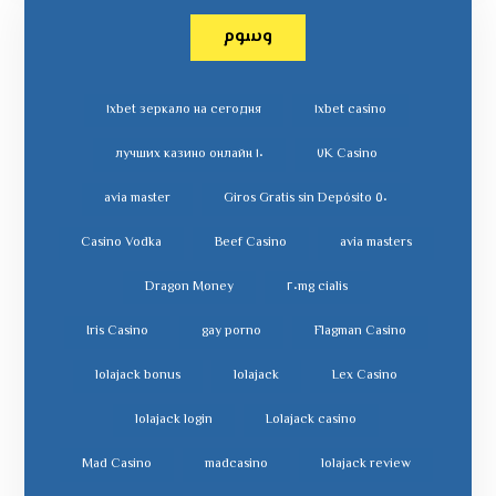
وسوم
١xbet зеркало на сегодня
١xbet casino
١٠ лучших казино онлайн
٧K Casino
avia master
٥٠ Giros Gratis sin Depósito
Casino Vodka
Beef Casino
avia masters
Dragon Money
cialis ٢٠mg
Iris Casino
gay porno
Flagman Casino
lolajack bonus
lolajack
Lex Casino
lolajack login
Lolajack casino
Mad Casino
madcasino
lolajack review