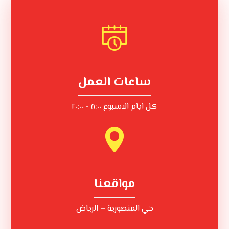
ساعات العمل
كل ايام الاسبوع ٨:٠٠ - ٢٠:٠٠
مواقعنا
حي المنصورية – الرياض