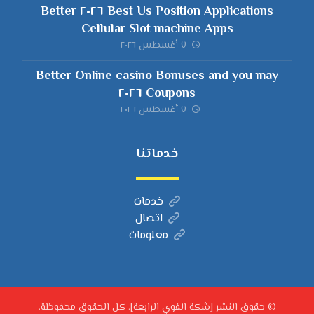
Best Us Position Applications ٢٠٢٦ Better
Cellular Slot machine Apps
٧ أغسطس ٢٠٢٦
Better Online casino Bonuses and you may
Coupons ٢٠٢٦
٧ أغسطس ٢٠٢٦
خدماتنا
خدمات
اتصال
معلومات
© حقوق النشر [شكة القوي الرابعة]. كل الحقوق محفوظة.