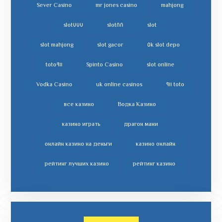
Sever Casino
mr jones casino
mahjong
slot٧٧٧
slot٨٨
slot
slot mahjong
slot gacor
slot depo ٥k
toto٩١١
Spinto Casino
slot online
Vodka Casino
uk online casinos
toto ٩١١
все казино
Водка Казино
казино играть
драгон мани
онлайн казино на деньги
казино онлайн
рейтинг лучших казино
рейтинг казино