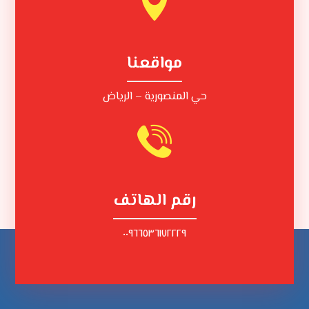
مواقعنا
حي المنصورية – الرياض
رقم الهاتف
٠٠٩٦٦٥٣٦١٧٢٢٢٩