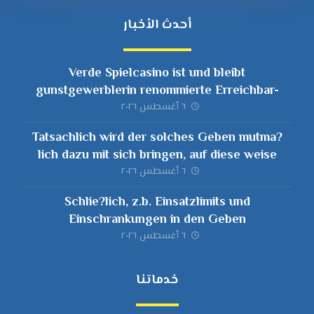
أحدث الأخبار
Verde Spielcasino ist und bleibt
gunstgewerblerin renommierte Erreichbar-
Spielplattform, selbige uff ein Jurisdiktion durch
٦ أغسطس ٢٠٢٦
Curacaos Antillephone Nitrogenium
Tatsachlich wird der solches Geben mutma?
lich dazu mit sich bringen, auf diese weise
Welche durch ein Glucksspielseite
٦ أغسطس ٢٠٢٦
ausgeschlossen man sagt, sie seien
Schlie?lich, z.b. Einsatzlimits und
Einschrankungen in den Geben
٦ أغسطس ٢٠٢٦
خدماتنا