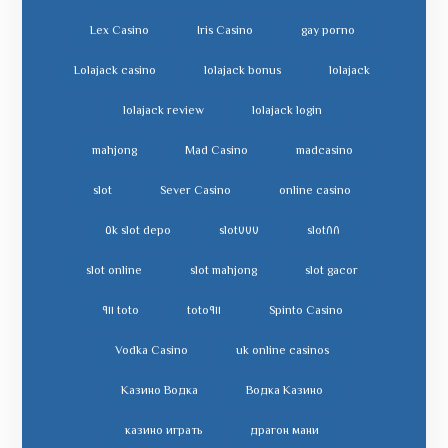
Lex Casino
Iris Casino
gay porno
Lolajack casino
lolajack bonus
lolajack
lolajack review
lolajack login
mahjong
Mad Casino
madcasino
slot
Sever Casino
online casino
slot depo ٥k
slot٧٧٧
slot٨٨
slot online
slot mahjong
slot gacor
toto ٩١١
toto٩١١
Spinto Casino
Vodka Casino
uk online casinos
Казино Водка
Водка Казино
казино играть
драгон мани