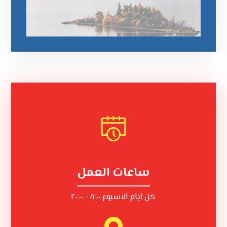
ساعات العمل
كل ايام الاسبوع ٨:٠٠ - ٢٠:٠٠