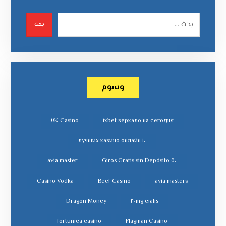
بحث
وسوم
٧K Casino
١xbet зеркало на сегодня
١٠ лучших казино онлайн
avia master
٥٠ Giros Gratis sin Depósito
Casino Vodka
Beef Casino
avia masters
Dragon Money
cialis ٢٠mg
fortunica casino
Flagman Casino