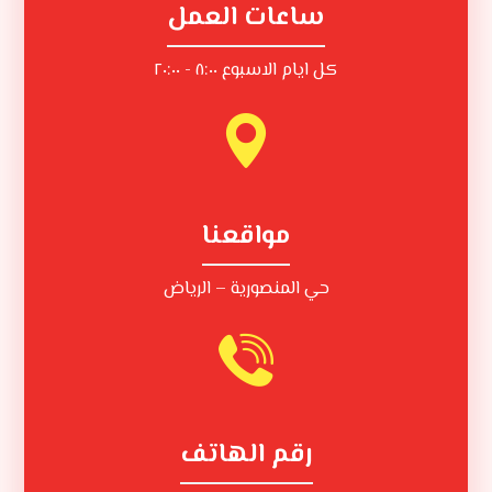
ساعات العمل
كل ايام الاسبوع ٨:٠٠ - ٢٠:٠٠
مواقعنا
حي المنصورية – الرياض
رقم الهاتف