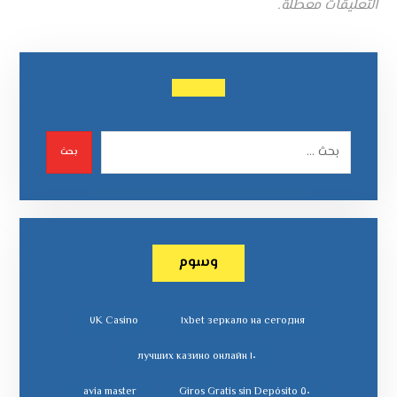
التعليقات معطلة.
بحث
وسوم
٧K Casino
١xbet зеркало на сегодня
١٠ лучших казино онлайн
avia master
٥٠ Giros Gratis sin Depósito