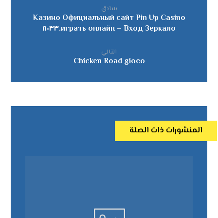
سابق
Казино Официальный сайт Pin Up Casino
играть онлайн – Вход Зеркало.٨٠٣٣
التالي
Chicken Road gioco
المنشورات ذات الصلة