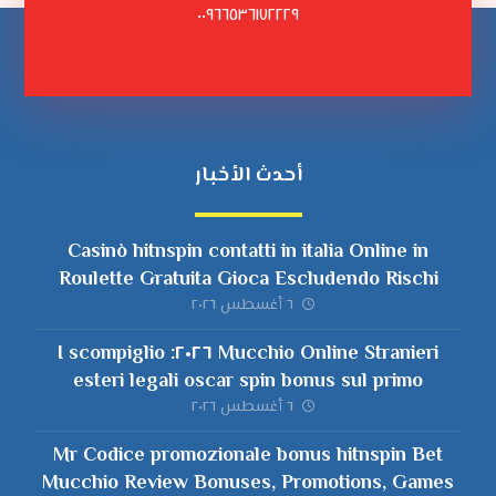
٠٠٩٦٦٥٣٦١٧٢٢٢٩
أحدث الأخبار
Casinò hitnspin contatti in italia Online in
Roulette Gratuita Gioca Escludendo Rischi
٦ أغسطس ٢٠٢٦
Mucchio Online Stranieri ٢٠٢٦: I scompiglio
esteri legali oscar spin bonus sul primo
deposito con Italia
٦ أغسطس ٢٠٢٦
Mr Codice promozionale bonus hitnspin Bet
Mucchio Review Bonuses, Promotions, Games