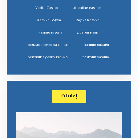
Vodka Casino
uk online casinos
Казино Водка
Водка Казино
казино играть
драгон мани
онлайн казино на деньги
казино онлайн
рейтинг лучших казино
рейтинг казино
إعلانات