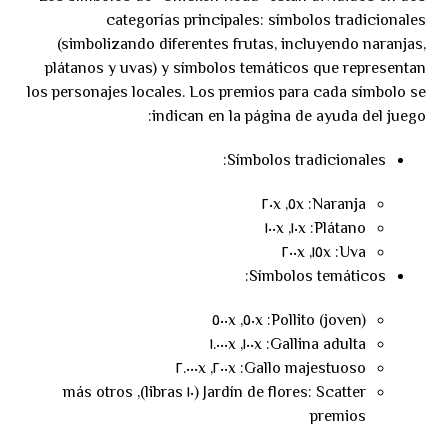
categorías principales: símbolos tradicionales
(simbolizando diferentes frutas, incluyendo naranjas,
plátanos y uvas) y símbolos temáticos que representan
los personajes locales. Los premios para cada símbolo se
indican en la página de ayuda del juego:
Símbolos tradicionales:
Naranja: ٥x, ٢٠x
Plátano: ١٠x, ١٠٠x
Uva: ١٥x, ٢٠٠x
Símbolos temáticos:
Pollito (joven): ٥٠x, ٥٠٠x
Gallina adulta: ١٠٠x, ١.٠٠٠x
Gallo majestuoso: ٢٠٠x, ٢.٠٠٠x
Jardín de flores: Scatter (١٠ libras), más otros
premios