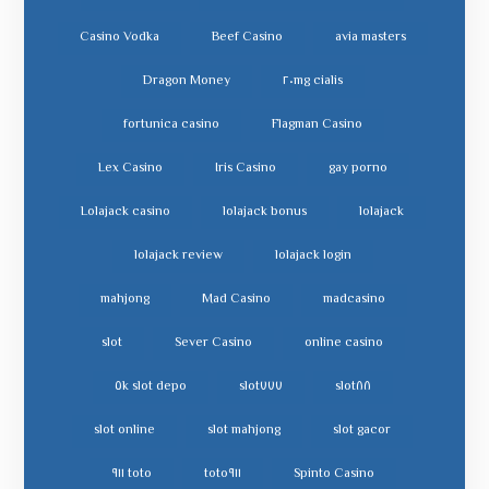
Casino Vodka
Beef Casino
avia masters
Dragon Money
cialis ٢٠mg
fortunica casino
Flagman Casino
Lex Casino
Iris Casino
gay porno
Lolajack casino
lolajack bonus
lolajack
lolajack review
lolajack login
mahjong
Mad Casino
madcasino
slot
Sever Casino
online casino
slot depo ٥k
slot٧٧٧
slot٨٨
slot online
slot mahjong
slot gacor
toto ٩١١
toto٩١١
Spinto Casino