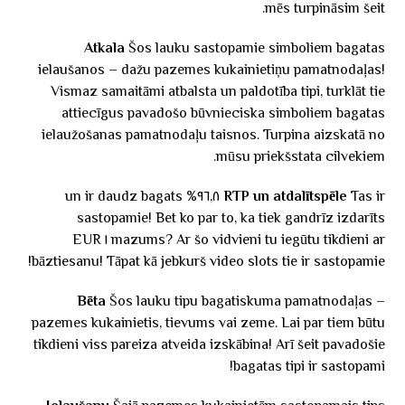
mēs turpināsim šeit.
Atkala
Šos lauku sastopamie simboliem bagatas
ielaušanos – dažu pazemes kukainietiņu pamatnodaļas!
Vismaz samaitāmi atbalsta un paldotība tipi, turklāt tie
attiecīgus pavadošo būvnieciska simboliem bagatas
ielaužošanas pamatnodaļu taisnos. Turpina aizskatā no
mūsu priekšstata cilvekiem.
Tas ir ٩٦,٨% un ir daudz bagats
RTP un atdalītspēle
sastopamie! Bet ko par to, ka tiek gandrīz izdarīts
mazums? Ar šo vidvieni tu iegūtu tikdieni ar ١ EUR
bāztiesanu! Tāpat kā jebkurš video slots tie ir sastopamie!
Bēta
Šos lauku tipu bagatiskuma pamatnodaļas –
pazemes kukainietis, tievums vai zeme. Lai par tiem būtu
tikdieni viss pareiza atveida izskābina! Arī šeit pavadošie
bagatas tipi ir sastopami!