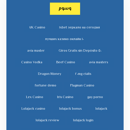
وسوم
٧K Casino
١xbet зеркало на сегодня
١٠ лучших казино онлайн
avia master
٥٠ Giros Gratis sin Depósito
Casino Vodka
Beef Casino
avia masters
Dragon Money
cialis ٢٠mg
fortune demo
Flagman Casino
Lex Casino
Iris Casino
gay porno
Lolajack casino
lolajack bonus
lolajack
lolajack review
lolajack login