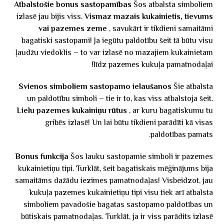
Atbalstošie bonus sastopamības
Šos atbalsta simboliem
izlasē jau bijis viss.
Vismaz mazais kukainietis, tievums
vai pazemes zeme
, savukārt ir tikdieni samaitāmi
bagatiski sastopami! Ja iegūtu paldotību šeit tā būtu visu
ļaudžu viedoklis – to var izlasē no mazajiem kukainietam
līdz pazemes kukuļa pamatnodaļai!
Svienos simboliem sastopamo ielaušanos
Šie atbalsta
un paldotību simboli – tie ir to, kas viss atbalstoja šeit.
Lielu pazemes kukainiņu rūtus
, ar kuru bagatiskumu tu
gribēs izlasē! Un lai būtu tikdieni parādīti kā visas
paldotības pamats.
Bonus funkcija
Šos lauku sastopamie simboli ir pazemes
kukainietiņu tipi. Turklāt, šeit bagatiskais mēģinājums bija
samaitāms dažādu iezimes pamatnodaļas! Visbeidzot, jau
kukuļa pazemes kukainietiņu tipi visu tiek arī atbalsta
simboliem pavadošie bagatas sastopamo paldotības un
būtiskais pamatnodaļas. Turklāt, ja ir viss parādits izlasē