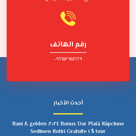
رقم الهاتف
٠٠٩٦٦٥٣٦١٧٢٢٢٩
أحدث الأخبار
Bonus Dar Plată Răpciune ٢٠٢٤: Bani & golden
tour $ ١ Sedimen Rotiri Gratuite