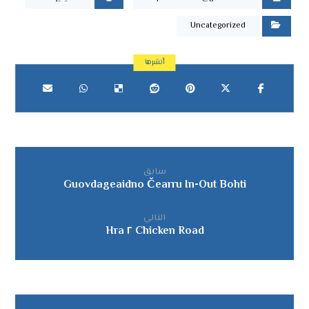
Uncategorized
سابق
Guovdageaidno Čearru In-Out Bohti
التالي
Chicken Road ٢ Hra