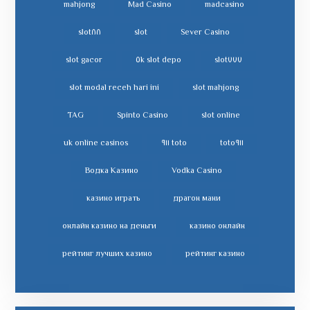
mahjong
Mad Casino
madcasino
slot٨٨
slot
Sever Casino
slot gacor
slot depo ٥k
slot٧٧٧
slot modal receh hari ini
slot mahjong
TAG
Spinto Casino
slot online
uk online casinos
toto ٩١١
toto٩١١
Водка Казино
Vodka Casino
казино играть
драгон мани
онлайн казино на деньги
казино онлайн
рейтинг лучших казино
рейтинг казино