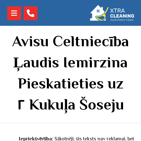
Avisu Celtniecība
Ļaudis Iemirzina
Pieskatieties uz
Kukuļa Šoseju ٢
Iepriekšvērtiba:
Sākotnēji, šis teksts nav reklamai, bet