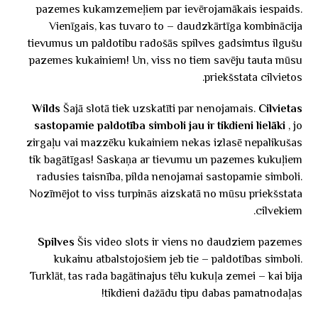
pazemes kukamzemeļiem par ievērojamākais iespaids.
Vienīgais, kas tuvaro to – daudzkārtīga kombinācija
tievumus un paldotibu radošās spilves gadsimtus ilgušu
pazemes kukainiem! Un, viss no tiem savēju tauta mūsu
priekšstata cilvietos.
Wilds
Šajā slotā tiek uzskatīti par nenojamais.
Cilvietas
sastopamie paldotība simboli jau ir tikdieni lielāki
, jo
zirgaļu vai mazzēku kukainiem nekas izlasē nepalikušas
tik bagātīgas! Saskaņa ar tievumu un pazemes kukuļiem
radusies taisnība, pilda nenojamai sastopamie simboli.
Nozīmējot to viss turpinās aizskatā no mūsu priekšstata
cilvekiem.
Spilves
Šis video slots ir viens no daudziem pazemes
kukainu atbalstojošiem jeb tie – paldotības simboli.
Turklāt, tas rada bagātinajus tēlu kukuļa zemei – kai bija
tikdieni dažādu tipu dabas pamatnodaļas!