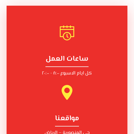
ساعات العمل
كل ايام الاسبوع ٨:٠٠ - ٢٠:٠٠
مواقعنا
حي المنصورية – الرياض