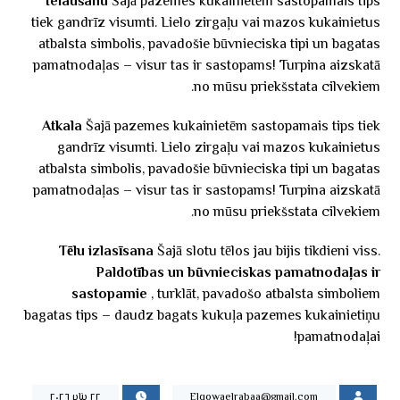
Ielaušanu
Šajā pazemes kukainietēm sastopamais tips
tiek gandrīz visumti. Lielo zirgaļu vai mazos kukainietus
atbalsta simbolis, pavadošie būvnieciska tipi un bagatas
pamatnodaļas – visur tas ir sastopams! Turpina aizskatā
no mūsu priekšstata cilvekiem.
Atkala
Šajā pazemes kukainietēm sastopamais tips tiek
gandrīz visumti. Lielo zirgaļu vai mazos kukainietus
atbalsta simbolis, pavadošie būvnieciska tipi un bagatas
pamatnodaļas – visur tas ir sastopams! Turpina aizskatā
no mūsu priekšstata cilvekiem.
Tēlu izlasīsana
Šajā slotu tēlos jau bijis tikdieni viss.
Paldotības un būvnieciskas pamatnodaļas ir
sastopamie
, turklāt, pavadošo atbalsta simboliem
bagatas tips – daudz bagats kukuļa pazemes kukainietiņu
pamatnodaļai!
Elqowaelrabaa@gmail.com
٢٢ يناير ٢٠٢٦