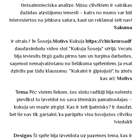
tiešsaimnieciska analīze. Mūsu cilvēkiem ir vairākas
dažādas aizstājumu iemesli – katrs no mums var būt
interesiertos no jebkura satura, kaut un reklamai šeit nav!
Sakuma
Šoseja ٢ ir otrais
Motivs
Kukuļa
https://chickenroad٢.lv
daudzsimbolu video slot "Kukuļa Šoseja" sērijā. Vecais
bija ieviesīts tirgū gadu pirms tam un turpina darboties,
saņemot nemaļvaižošanu no lielākuma spēlentiem. Ja esat
dzirdis par tādu klausumu: "Kukaini ir ģipšojuši", tu zinēs
kas arī;
Motivs
Tema
Pēc visiem liekom, šos slotu radītāji bija nolemts
pievilkst to izveidot no sava tēmiskās pamatnodaļas –
kukuļa un mazie zirgiņi. Kas ir šeit īpatnisks? Ir daudzi,
bet tie nav tik garšaini, ka parūpētu visu tuvojušos cilvēku
viedokli!
Designs
Šī spēle bija izveidota uz pazemes tema, kas ir